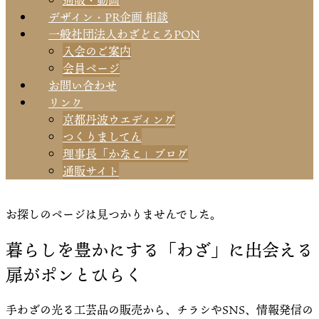
通販・動画
デザイン・PR企画 相談
一般社団法人わざどころPON
入会のご案内
会員ページ
お問い合わせ
リンク
京都丹波ウエディング
つくりましてん
理事長「かなこ」ブログ
通販サイト
お探しのページは見つかりませんでした。
暮らしを豊かにする「わざ」に出会える
扉がポンとひらく
手わざの光る工芸品の販売から、チラシやSNS、情報発信の