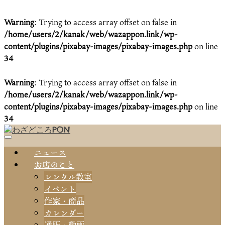
Warning
: Trying to access array offset on false in
/home/users/2/kanak/web/wazappon.link/wp-
content/plugins/pixabay-images/pixabay-images.php
on line
34
Warning
: Trying to access array offset on false in
/home/users/2/kanak/web/wazappon.link/wp-
content/plugins/pixabay-images/pixabay-images.php
on line
34
ニュース
お店のこと
レンタル教室
イベント
作家・商品
カレンダー