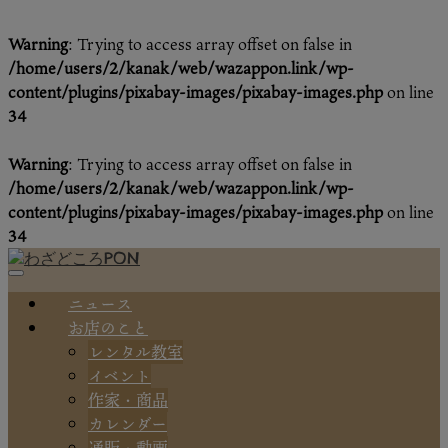
Warning
: Trying to access array offset on false in
/home/users/2/kanak/web/wazappon.link/wp-
content/plugins/pixabay-images/pixabay-images.php
on line
34
Warning
: Trying to access array offset on false in
/home/users/2/kanak/web/wazappon.link/wp-
content/plugins/pixabay-images/pixabay-images.php
on line
34
ニュース
お店のこと
レンタル教室
イベント
作家・商品
カレンダー