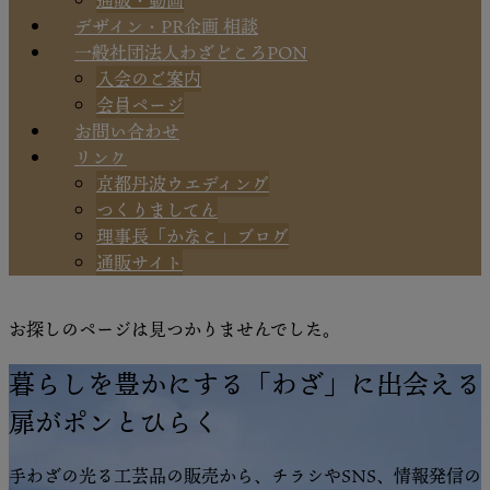
通販・動画
デザイン・PR企画 相談
一般社団法人わざどころPON
入会のご案内
会員ページ
お問い合わせ
リンク
京都丹波ウエディング
つくりましてん
理事長「かなこ」ブログ
通販サイト
お探しのページは見つかりませんでした。
暮らしを豊かにする「わざ」に出会える
扉がポンとひらく
手わざの光る工芸品の販売から、チラシやSNS、情報発信の