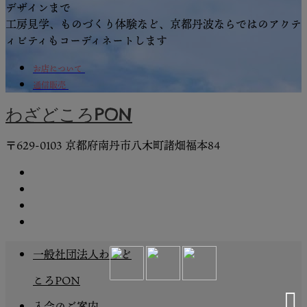
デザインまで
工房見学、ものづくり体験など、京都丹波ならではのアクテ
ィビティもコーディネートします
お店について
通信販売
わざどころPON
〒629-0103 京都府南丹市⼋⽊町諸畑福本84
一般社団法人わざど
ころPON
入会のご案内