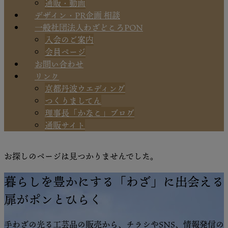
通販・動画
デザイン・PR企画 相談
一般社団法人わざどころPON
入会のご案内
会員ページ
お問い合わせ
リンク
京都丹波ウエディング
つくりましてん
理事長「かなこ」ブログ
通販サイト
お探しのページは見つかりませんでした。
暮らしを豊かにする「わざ」に出会える
扉がポンとひらく
手わざの光る工芸品の販売から、チラシやSNS、情報発信の