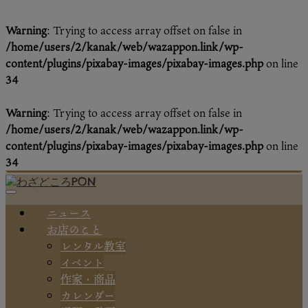
Warning
: Trying to access array offset on false in
/home/users/2/kanak/web/wazappon.link/wp-
content/plugins/pixabay-images/pixabay-images.php
on line
34
Warning
: Trying to access array offset on false in
/home/users/2/kanak/web/wazappon.link/wp-
content/plugins/pixabay-images/pixabay-images.php
on line
34
ニュース
お店のこと
レンタル教室
イベント
作家・商品
カレンダー