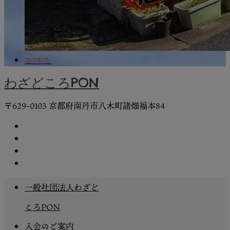
通信販売
わざどころPON
〒629-0103 京都府南丹市⼋⽊町諸畑福本84
一般社団法人わざど
ころPON
入会のご案内