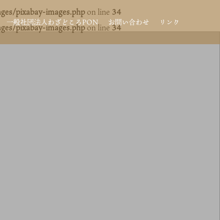
ges/pixabay-images.php
on line
34
一般社団法人わざどころPON
お問い合わせ
リンク
ges/pixabay-images.php
on line
34