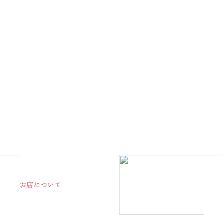
にする「わざ」に出会える扉
手わざの光る工芸品の販売から、チラシやSNS、情報発信のデザインま
、ものづくり体験など、京都丹波ならではのアクティビティもコーディネ
お店について