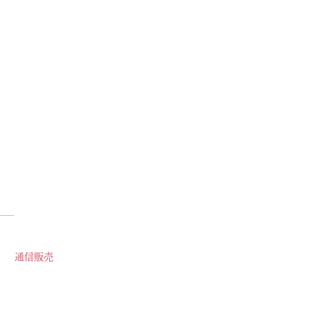
がポンとひらく
で
ートします
通信販売