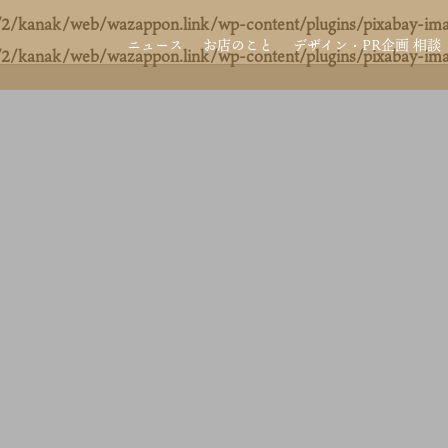
2/kanak/web/wazappon.link/wp-content/plugins/pixabay-ima
ニュース
お店のこと
デザイン・PR企画 相談
2/kanak/web/wazappon.link/wp-content/plugins/pixabay-ima