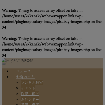
Warning
: Trying to access array offset on false in
/home/users/2/kanak/web/wazappon.link/wp-
content/plugins/pixabay-images/pixabay-images.php
on line
34
Warning
: Trying to access array offset on false in
/home/users/2/kanak/web/wazappon.link/wp-
content/plugins/pixabay-images/pixabay-images.php
on line
34
ニュース
お店のこと
レンタル教室
イベント
作家・商品
カレンダー