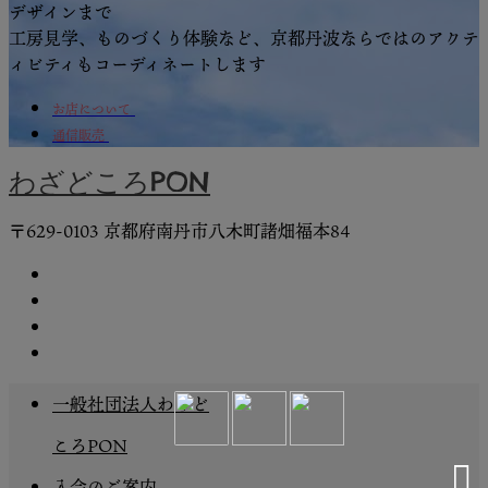
デザインまで
工房見学、ものづくり体験など、京都丹波ならではのアクテ
ィビティもコーディネートします
お店について
通信販売
わざどころPON
〒629-0103 京都府南丹市⼋⽊町諸畑福本84
一般社団法人わざど
ころPON
入会のご案内