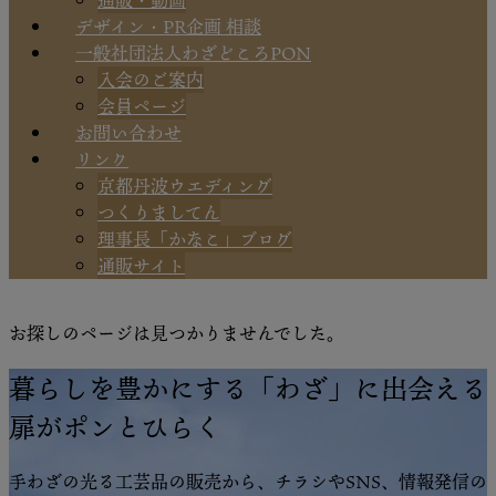
通販・動画
デザイン・PR企画 相談
一般社団法人わざどころPON
入会のご案内
会員ページ
お問い合わせ
リンク
京都丹波ウエディング
つくりましてん
理事長「かなこ」ブログ
通販サイト
お探しのページは見つかりませんでした。
暮らしを豊かにする「わざ」に出会える
扉がポンとひらく
手わざの光る工芸品の販売から、チラシやSNS、情報発信の